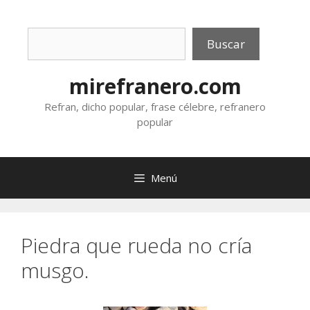
Saltar
al
Buscar
contenido
Buscar
mirefranero.com
Refran, dicho popular, frase célebre, refranero
popular
Menú
Piedra que rueda no cría
musgo.