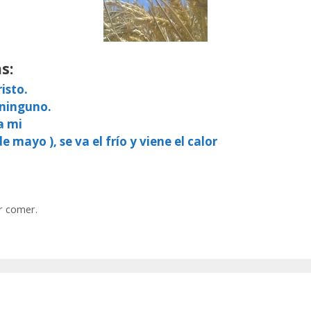
s:
isto.
 ninguno.
a mi
e mayo ), se va el frío y viene el calor
r comer.