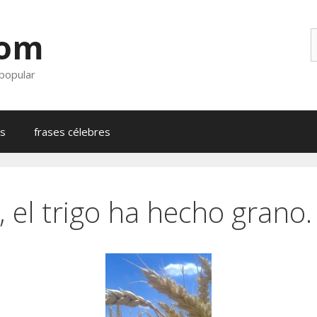
com
B
 popular
as
frases célebres
 el trigo ha hecho grano.