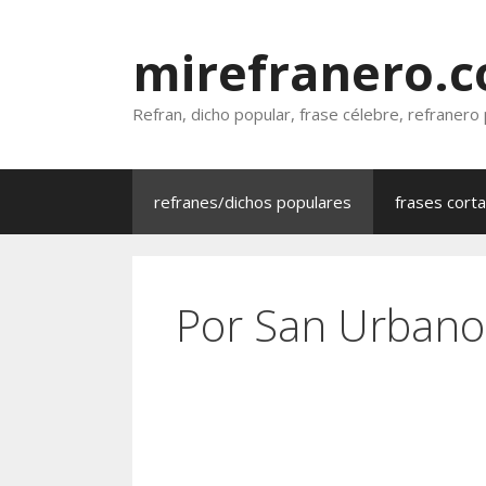
Saltar
al
mirefranero.
contenido
Refran, dicho popular, frase célebre, refranero
refranes/dichos populares
frases cort
Por San Urbano,