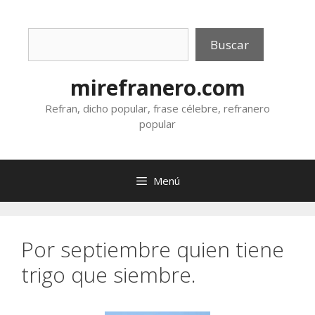
Saltar
al
Buscar
contenido
Buscar
mirefranero.com
Refran, dicho popular, frase célebre, refranero
popular
Menú
Por septiembre quien tiene
trigo que siembre.