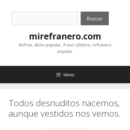
Saltar
al
Buscar
contenido
Buscar
mirefranero.com
Refran, dicho popular, frase célebre, refranero
popular
Menú
Todos desnuditos nacemos,
aunque vestidos nos vemos.