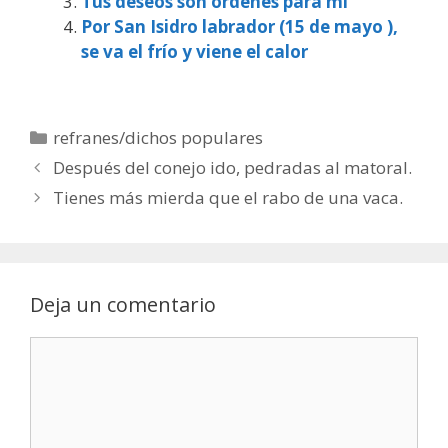
Tus deseos son órdenes para mi
Por San Isidro labrador (15 de mayo ),
se va el frío y viene el calor
Categorías
refranes/dichos populares
Después del conejo ido, pedradas al matoral.
Tienes más mierda que el rabo de una vaca.
Deja un comentario
Comentario