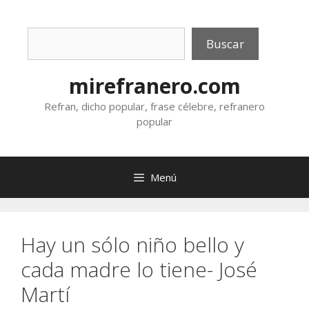
Saltar
al
Buscar
contenido
Buscar
mirefranero.com
Refran, dicho popular, frase célebre, refranero
popular
Menú
Hay un sólo niño bello y
cada madre lo tiene- José
Martí