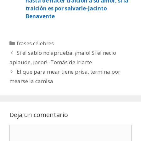
hasta de hacer traición a su amor, si la
traición es por salvarle-Jacinto
Benavente
Categorías
frases célebres
Si el sabio no aprueba, ¡malo! Si el necio
aplaude, ¡peor! -Tomás de Iriarte
El que para mear tiene prisa, termina por
mearse la camisa
Deja un comentario
Comentario