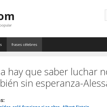
com
B
 popular
as
frases célebres
da hay que saber luchar n
bién sin esperanza-Aless
s: