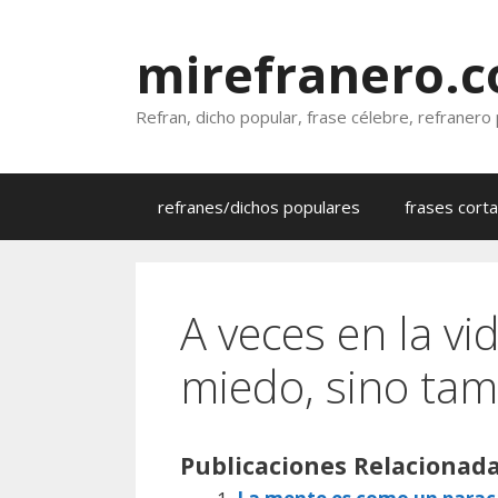
Saltar
al
mirefranero.
contenido
Refran, dicho popular, frase célebre, refranero
refranes/dichos populares
frases cort
A veces en la vi
miedo, sino tam
Publicaciones Relacionada