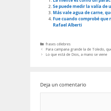
La mente es como un paracaí
Se puede medir la valía de
Más vale agua de carne, qu
Fue cuando comprobé que mu
Rafael Alberti
Categorías
frases célebres
Para campana grande la de Toledo, que
Lo que está de Dios, a mano se viene
Deja un comentario
Comentario