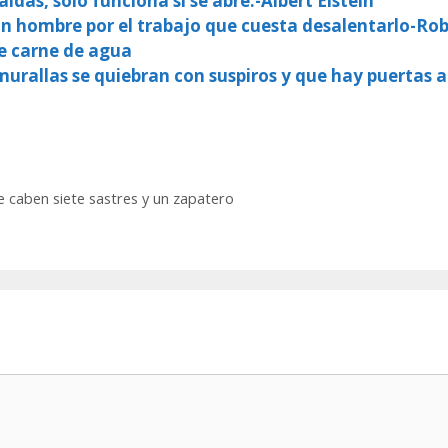
das, soló funciona si se abre.-Albert Eistein
 un hombre por el trabajo que cuesta desalentarlo-Ro
e carne de agua
rallas se quiebran con suspiros y que hay puertas a
 caben siete sastres y un zapatero