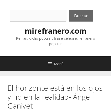
Saltar
al
Buscar
contenido
Buscar
mirefranero.com
Refran, dicho popular, frase célebre, refranero
popular
Menú
El horizonte está en los ojos
y no en la realidad- Ángel
Ganivet