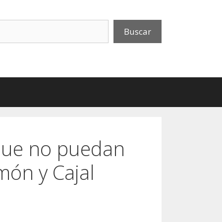
uscar
Buscar
 que no puedan
món y Cajal