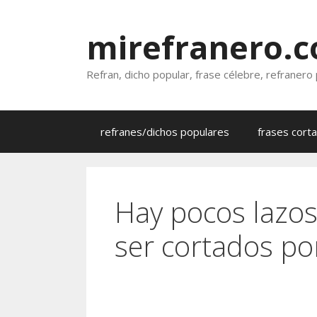
Saltar
al
mirefranero.
contenido
Refran, dicho popular, frase célebre, refranero
refranes/dichos populares
frases cort
Hay pocos lazos
ser cortados po