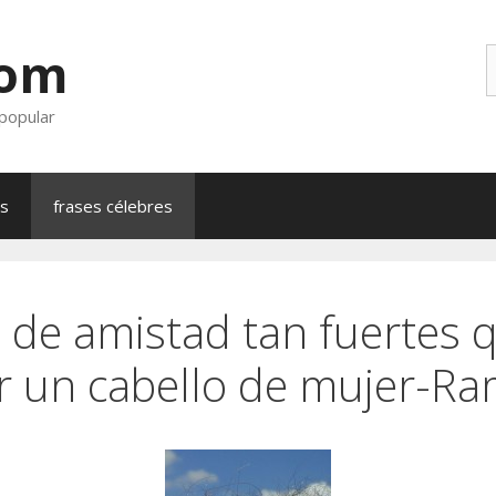
com
B
 popular
as
frases célebres
 de amistad tan fuertes
r un cabello de mujer-Ra