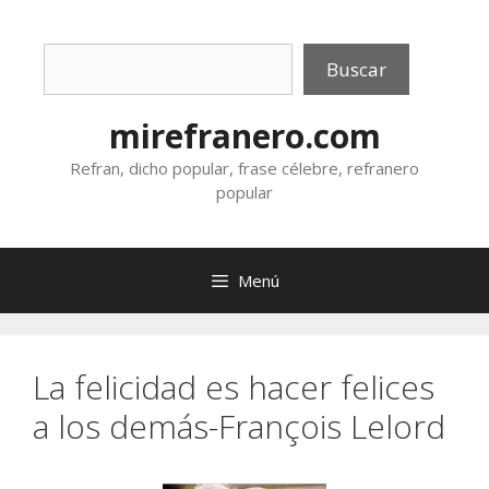
Saltar
al
Buscar
contenido
Buscar
mirefranero.com
Refran, dicho popular, frase célebre, refranero
popular
Menú
La felicidad es hacer felices
a los demás-François Lelord