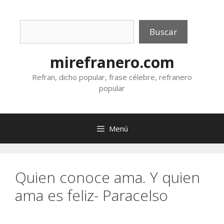
Saltar
al
Buscar
contenido
Buscar
mirefranero.com
Refran, dicho popular, frase célebre, refranero
popular
Menú
Quien conoce ama. Y quien
ama es feliz- Paracelso