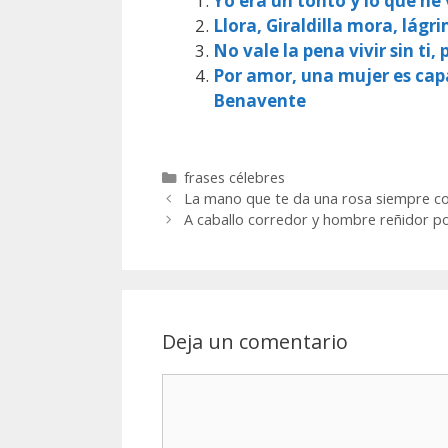
Yo era un tonto y lo que he
Llora, Giraldilla mora, lágr
No vale la pena vivir sin ti
Por amor, una mujer es capaz
Benavente
Categorías
frases célebres
La mano que te da una rosa siempre co
A caballo corredor y hombre reñidor po
Deja un comentario
Comentario