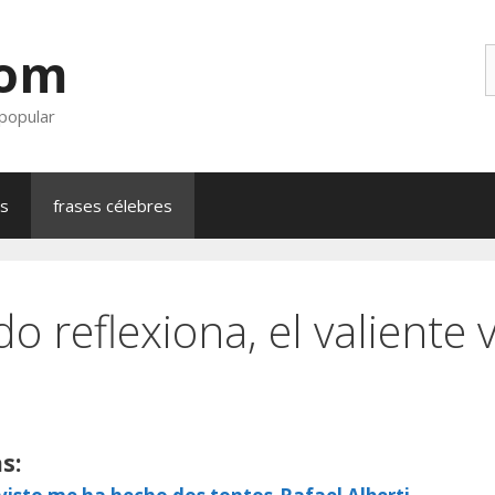
com
B
 popular
as
frases célebres
o reflexiona, el valiente v
s: