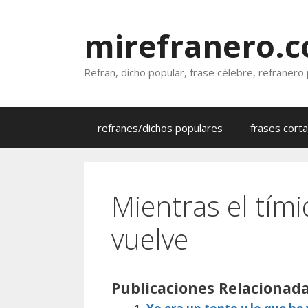
Saltar
al
mirefranero.
contenido
Refran, dicho popular, frase célebre, refranero
refranes/dichos populares
frases cort
Mientras el tímid
vuelve
Publicaciones Relacionada