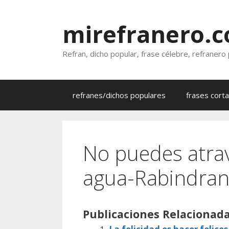
Saltar
al
mirefranero.
contenido
Refran, dicho popular, frase célebre, refranero
refranes/dichos populares
frases cort
No puedes atra
agua-Rabindran
Publicaciones Relacionada