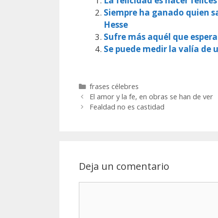
La felicidad es hacer felice
Siempre ha ganado quien sa
Hesse
Sufre más aquél que espera
Se puede medir la valía de
Categorías
frases célebres
El amor y la fe, en obras se han de ver
Fealdad no es castidad
Deja un comentario
Comentario