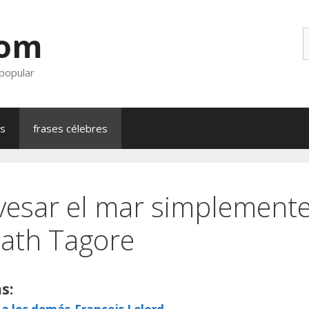
com
B
 popular
as
frases célebres
vesar el mar simplemente
ath Tagore
s: