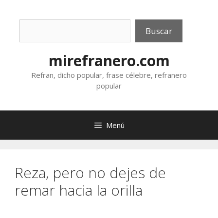
Saltar
al
Buscar
contenido
Buscar
mirefranero.com
Refran, dicho popular, frase célebre, refranero
popular
Menú
Reza, pero no dejes de
remar hacia la orilla