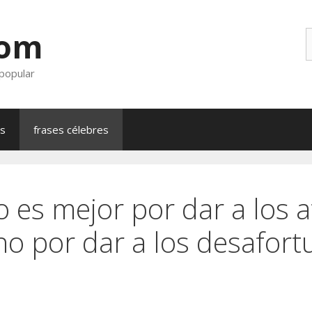
com
B
 popular
as
frases célebres
 es mejor por dar a los 
ino por dar a los desafor