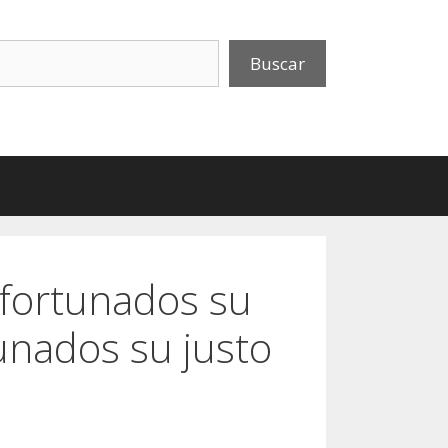
uscar
Buscar
afortunados su
tunados su justo