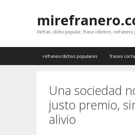
Saltar
al
mirefranero.
contenido
Refran, dicho popular, frase célebre, refranero
refranes/dichos populares
frases cort
Una sociedad no
justo premio, s
alivio