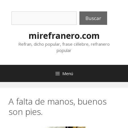
Saltar
al
Buscar
contenido
Buscar
mirefranero.com
Refran, dicho popular, frase célebre, refranero
popular
Menú
A falta de manos, buenos
son pies.