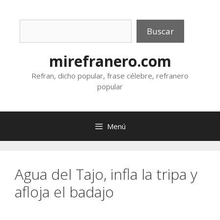
Saltar
al
Buscar
contenido
Buscar
mirefranero.com
Refran, dicho popular, frase célebre, refranero
popular
Menú
Agua del Tajo, infla la tripa y
afloja el badajo