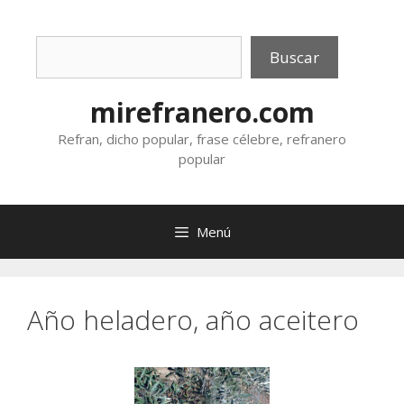
Saltar
al
Buscar
contenido
Buscar
mirefranero.com
Refran, dicho popular, frase célebre, refranero
popular
Menú
Año heladero, año aceitero