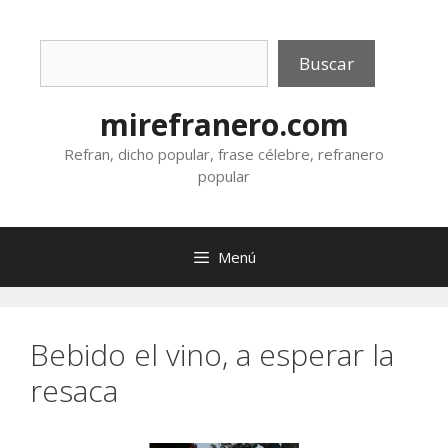
Saltar
al
Buscar
contenido
Buscar
mirefranero.com
Refran, dicho popular, frase célebre, refranero
popular
Menú
Bebido el vino, a esperar la
resaca