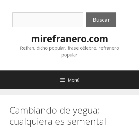
Saltar
al
Buscar
contenido
Buscar
mirefranero.com
Refran, dicho popular, frase célebre, refranero
popular
Menú
Cambiando de yegua;
cualquiera es semental