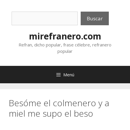
Saltar
al
Buscar
contenido
Buscar
mirefranero.com
Refran, dicho popular, frase célebre, refranero
popular
Menú
Besóme el colmenero y a
miel me supo el beso