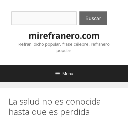
Saltar
al
Buscar
contenido
Buscar
mirefranero.com
Refran, dicho popular, frase célebre, refranero
popular
Menú
La salud no es conocida
hasta que es perdida