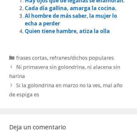
Hay ojos que de legañas se enamoran.
Cada día gallina, amarga la cocina.
Al hombre de más saber, la mujer lo
echa a perder
Quien tiene hambre, atiza la olla
Categorías
frases cortas
,
refranes/dichos populares
Ni primavera sin golondrina, ni alacena sin
harina
Si la golondrina en marzo no la ves, mal año
de espiga es
Deja un comentario