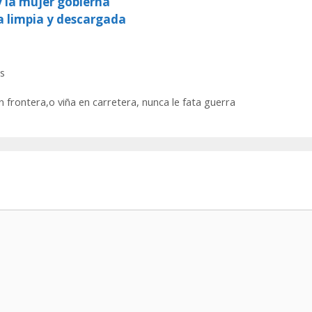
y la mujer gobierna
a limpia y descargada
s
n frontera,o viña en carretera, nunca le fata guerra