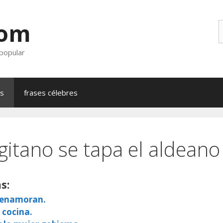
com
B
 popular
as
frases célebres
gitano se tapa el aldeano
s:
e enamoran.
 cocina.