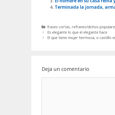
El hombre en su casa reina 
Terminada la jornada, arm
Categorías
frases cortas
,
refranes/dichos populare
Es elegante lo que el elegante hace
El que tiene mujer hermosa, o castillo e
Deja un comentario
Comentario