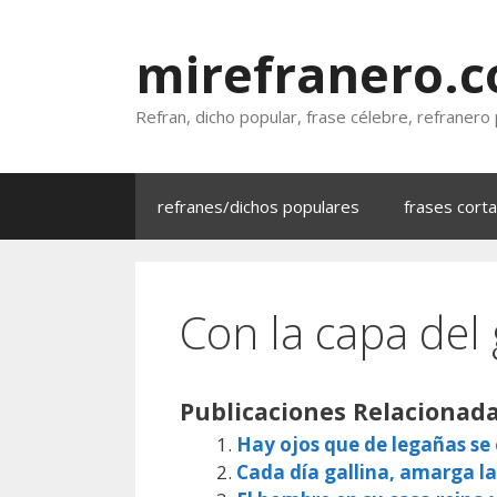
Saltar
al
mirefranero.
contenido
Refran, dicho popular, frase célebre, refranero
refranes/dichos populares
frases cort
Con la capa del 
Publicaciones Relacionada
Hay ojos que de legañas s
Cada día gallina, amarga la