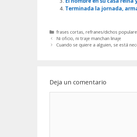
El hombre en su casa reina 
Terminada la jornada, arm
Categorías
frases cortas
,
refranes/dichos populare
Ni oficio, ni traje manchan linaje
Cuando se quiere a alguien, se está ne
Deja un comentario
Comentario