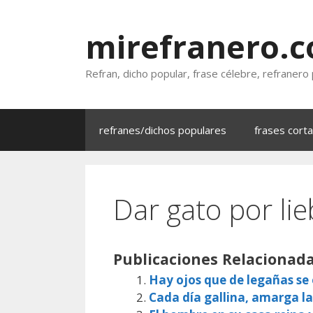
Saltar
al
mirefranero.
contenido
Refran, dicho popular, frase célebre, refranero
refranes/dichos populares
frases cort
Dar gato por lie
Publicaciones Relacionada
Hay ojos que de legañas s
Cada día gallina, amarga la