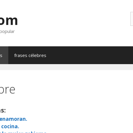
com
B
 popular
as
frases célebres
bre
s:
e enamoran.
 cocina.