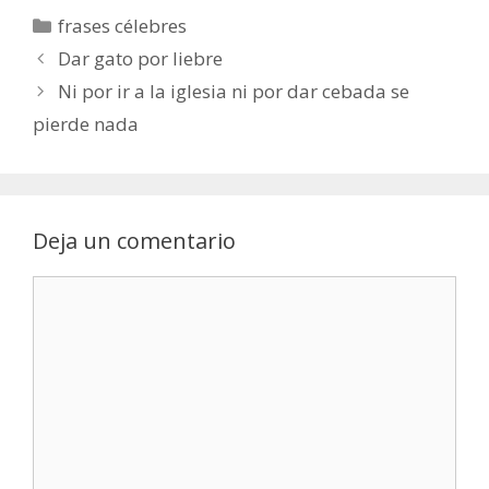
Categorías
frases célebres
Dar gato por liebre
Ni por ir a la iglesia ni por dar cebada se
pierde nada
Deja un comentario
Comentario