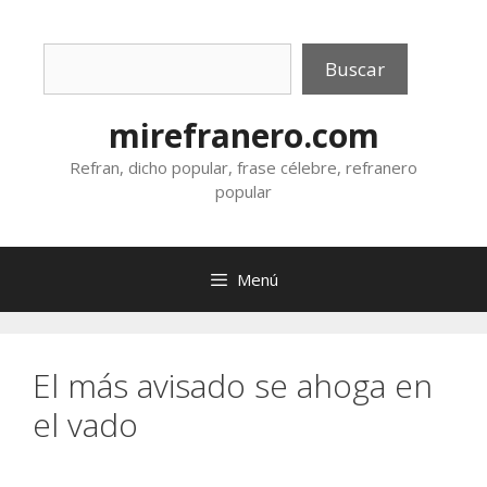
Saltar
al
Buscar
contenido
Buscar
mirefranero.com
Refran, dicho popular, frase célebre, refranero
popular
Menú
El más avisado se ahoga en
el vado