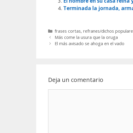
El hombre en su casa reina 
Terminada la jornada, arm
Categorías
frases cortas
,
refranes/dichos populare
Más come la usura que la oruga
El más avisado se ahoga en el vado
Deja un comentario
Comentario