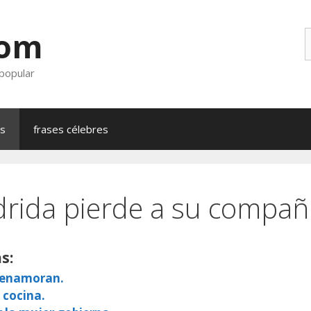
com
B
 popular
as
frases célebres
rida pierde a su compañ
s:
e enamoran.
 cocina.