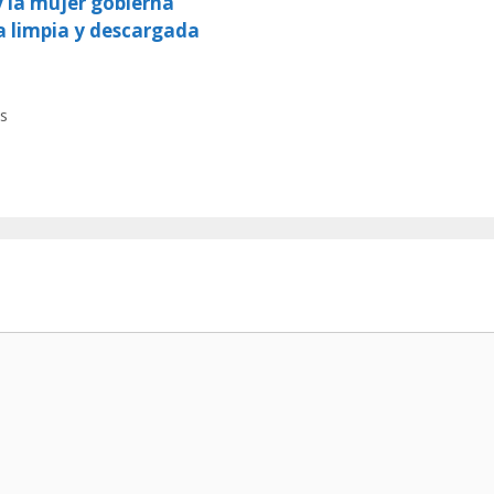
y la mujer gobierna
a limpia y descargada
s