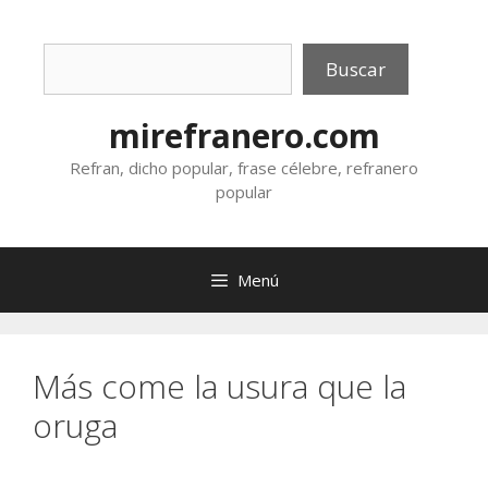
Saltar
al
Buscar
contenido
Buscar
mirefranero.com
Refran, dicho popular, frase célebre, refranero
popular
Menú
Más come la usura que la
oruga