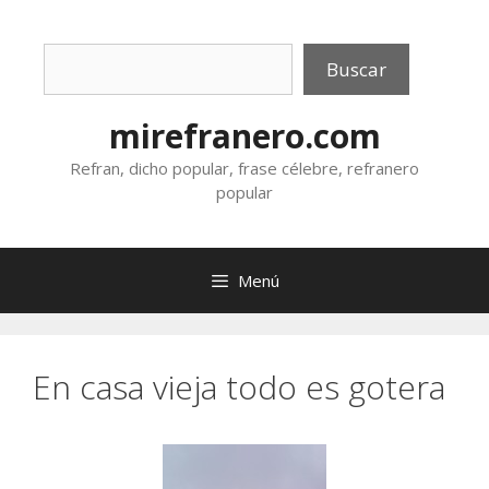
Saltar
al
Buscar
contenido
Buscar
mirefranero.com
Refran, dicho popular, frase célebre, refranero
popular
Menú
En casa vieja todo es gotera