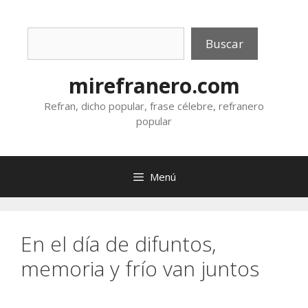
Saltar
al
Buscar
contenido
Buscar
mirefranero.com
Refran, dicho popular, frase célebre, refranero
popular
Menú
En el día de difuntos,
memoria y frío van juntos