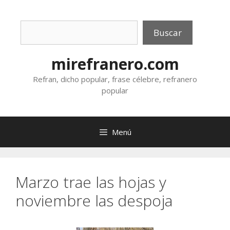
Saltar
al
Buscar
contenido
Buscar
mirefranero.com
Refran, dicho popular, frase célebre, refranero
popular
Menú
Marzo trae las hojas y
noviembre las despoja