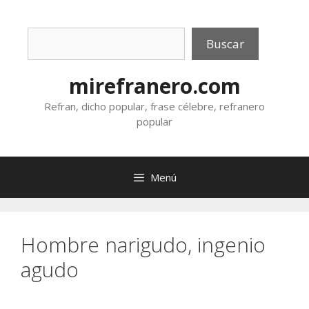
Saltar
al
Buscar
contenido
Buscar
mirefranero.com
Refran, dicho popular, frase célebre, refranero
popular
Menú
Hombre narigudo, ingenio
agudo