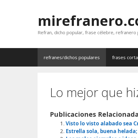
Saltar
al
mirefranero.
contenido
Refran, dicho popular, frase célebre, refranero
refranes/dichos populares
frases cort
Lo mejor que hi
Publicaciones Relacionada
Visto lo visto alabado sea Cr
Estrella sola, buena helada;