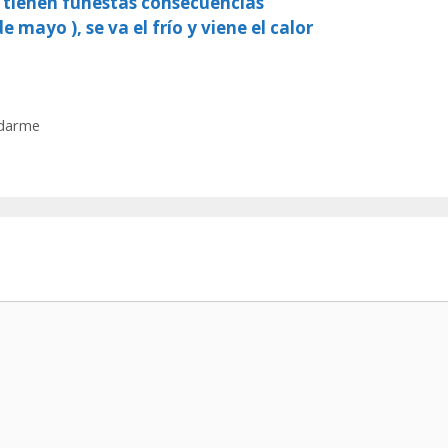
, tienen funestas consecuencias
e mayo ), se va el frío y viene el calor
a darme