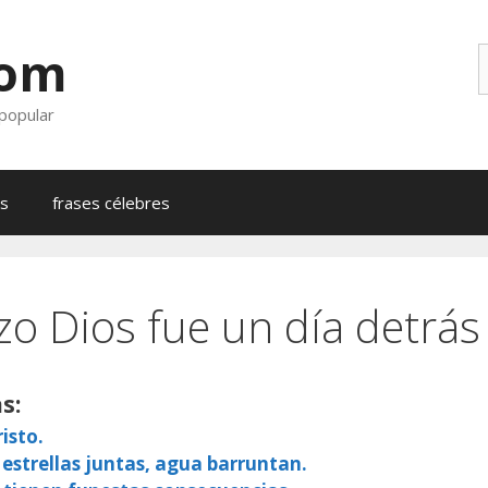
com
B
 popular
as
frases célebres
zo Dios fue un día detrás
s:
isto.
 estrellas juntas, agua barruntan.