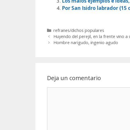
Los malos ejemplos e ideas
Por San Isidro labrador (15 d
Categorías
refranes/dichos populares
Huyendo del perejil, en la frente vino 
Hombre narigudo, ingenio agudo
Deja un comentario
Comentario