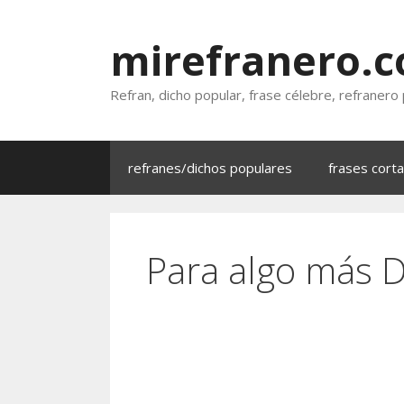
Saltar
al
mirefranero.
contenido
Refran, dicho popular, frase célebre, refranero
refranes/dichos populares
frases cort
Para algo más D