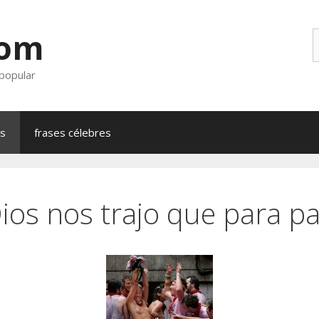
com
B
 popular
as
frases célebres
ios nos trajo que para pa