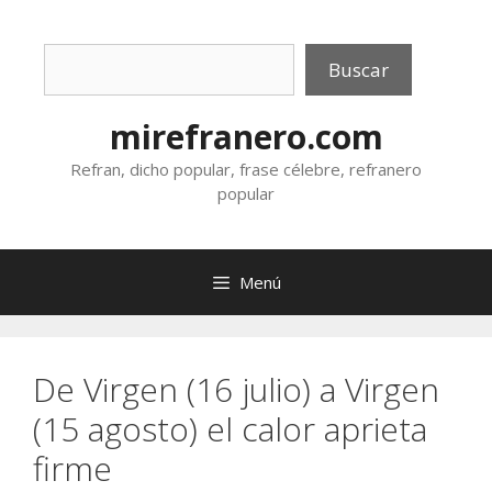
Saltar
al
Buscar
contenido
Buscar
mirefranero.com
Refran, dicho popular, frase célebre, refranero
popular
Menú
De Virgen (16 julio) a Virgen
(15 agosto) el calor aprieta
firme