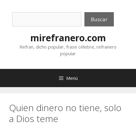
Saltar
al
Buscar
contenido
Buscar
mirefranero.com
Refran, dicho popular, frase célebre, refranero
popular
Menú
Quien dinero no tiene, solo
a Dios teme