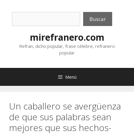
Saltar
al
Buscar
contenido
Buscar
mirefranero.com
Refran, dicho popular, frase célebre, refranero
popular
Menú
Un caballero se avergüenza
de que sus palabras sean
mejores que sus hechos-