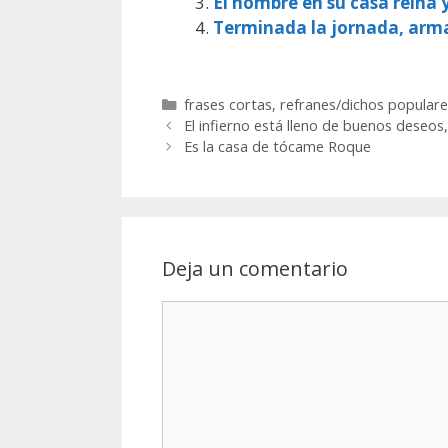
El hombre en su casa reina 
Terminada la jornada, arm
Categorías
frases cortas
,
refranes/dichos populare
El infierno está lleno de buenos deseos,
Es la casa de tócame Roque
Deja un comentario
Comentario