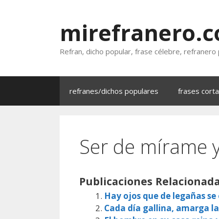
Saltar
al
mirefranero.
contenido
Refran, dicho popular, frase célebre, refranero
refranes/dichos populares
frases cort
Ser de mírame 
Publicaciones Relacionada
Hay ojos que de legañas s
Cada día gallina, amarga la