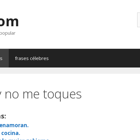
com
B
 popular
as
frases célebres
y no me toques
s:
e enamoran.
 cocina.