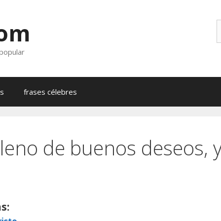
com
B
 popular
as
frases célebres
 lleno de buenos deseos, y 
s: