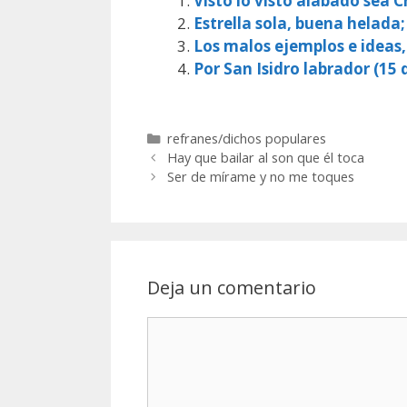
Visto lo visto alabado sea Cr
Estrella sola, buena helada;
Los malos ejemplos e ideas
Por San Isidro labrador (15 d
Categorías
refranes/dichos populares
Hay que bailar al son que él toca
Ser de mírame y no me toques
Deja un comentario
Comentario