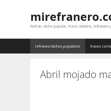
Saltar
al
mirefranero.
contenido
Refran, dicho popular, frase célebre, refranero
refranes/dichos populares
frases cort
Abril mojado ma