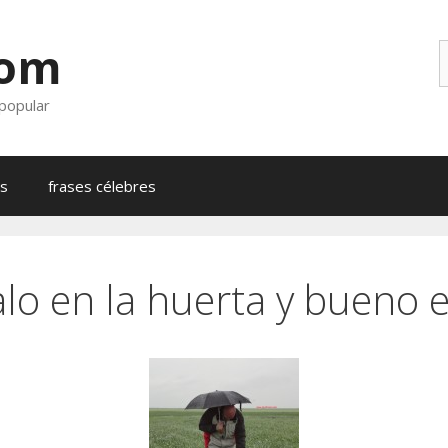
com
B
 popular
as
frases célebres
lo en la huerta y bueno 