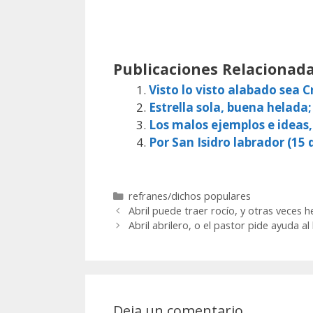
Publicaciones Relacionada
Visto lo visto alabado sea Cr
Estrella sola, buena helada;
Los malos ejemplos e ideas
Por San Isidro labrador (15 d
Categorías
refranes/dichos populares
Abril puede traer rocío, y otras veces he
Abril abrilero, o el pastor pide ayuda 
Deja un comentario