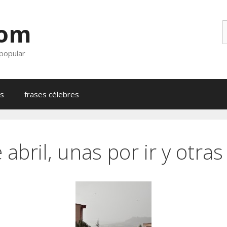
com
B
 popular
as
frases célebres
 abril, unas por ir y otras