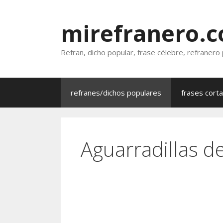
Saltar
al
mirefranero.
contenido
Refran, dicho popular, frase célebre, refranero
refranes/dichos populares
frases cort
Aguarradillas de