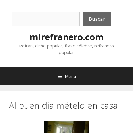
Saltar
al
Buscar
contenido
Buscar
mirefranero.com
Refran, dicho popular, frase célebre, refranero
popular
Menú
Al buen día mételo en casa