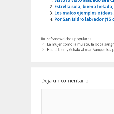
Visto lo visto alabado sea Cr
Estrella sola, buena helada;
Los malos ejemplos e ideas
Por San Isidro labrador (15 d
Categorías
refranes/dichos populares
La mujer como la muleta, la boca sangr
Haz el bien y échalo al mar.Aunque los 
Deja un comentario
Comentario