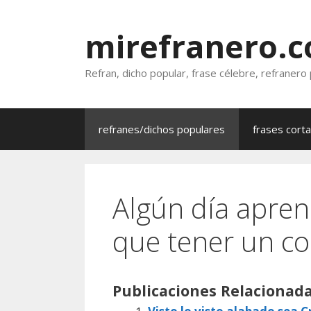
Saltar
al
mirefranero.
contenido
Refran, dicho popular, frase célebre, refranero
refranes/dichos populares
frases cort
Algún día apren
que tener un c
Publicaciones Relacionada