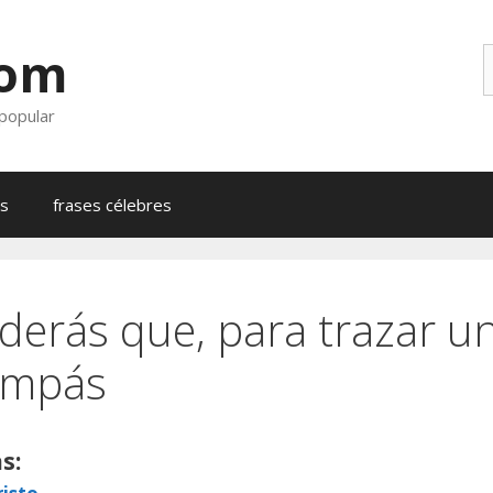
com
B
 popular
as
frases célebres
derás que, para trazar u
ompás
s: