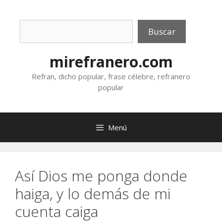
Saltar
al
Buscar
contenido
Buscar
mirefranero.com
Refran, dicho popular, frase célebre, refranero
popular
Menú
Así Dios me ponga donde
haiga, y lo demás de mi
cuenta caiga