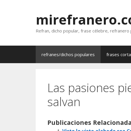
Saltar
al
mirefranero.
contenido
Refran, dicho popular, frase célebre, refranero
refranes/dichos populares
frases cort
Las pasiones pi
salvan
Publicaciones Relacionada