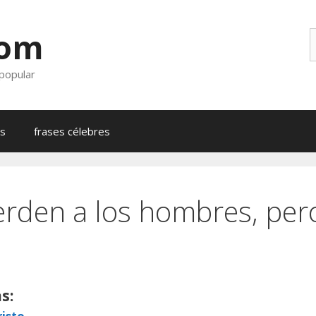
com
B
 popular
as
frases célebres
erden a los hombres, per
s: