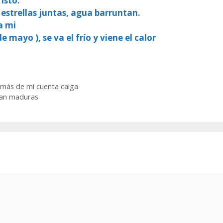
isto.
 estrellas juntas, agua barruntan.
a mi
e mayo ), se va el frío y viene el calor
emás de mi cuenta caiga
aban maduras