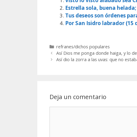
Visto lo visto alabado sea Cr
Estrella sola, buena helada;
Tus deseos son órdenes par
Por San Isidro labrador (15 d
Categorías
refranes/dichos populares
Así Dios me ponga donde haiga, y lo d
Así dio la zorra a las uvas: que no est
Deja un comentario
Comentario