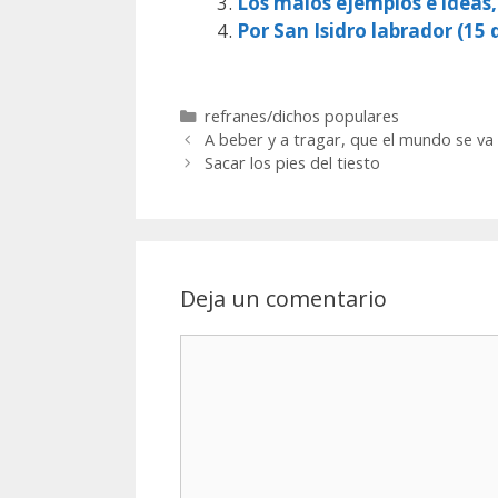
Los malos ejemplos e ideas
Por San Isidro labrador (15 d
Categorías
refranes/dichos populares
A beber y a tragar, que el mundo se va
Sacar los pies del tiesto
Deja un comentario
Comentario