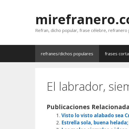
Saltar
al
mirefranero.
contenido
Refran, dicho popular, frase célebre, refranero
refranes/dichos populares
frases cort
El labrador, sie
Publicaciones Relacionada
Visto lo visto alabado sea Cr
Estrella sola, buena helada;