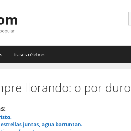
com
B
 popular
as
frases célebres
mpre llorando: o por duro
s:
isto.
 estrellas juntas, agua barruntan.