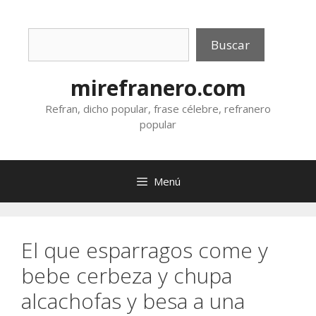
Saltar
al
Buscar
contenido
Buscar
mirefranero.com
Refran, dicho popular, frase célebre, refranero
popular
Menú
El que esparragos come y
bebe cerbeza y chupa
alcachofas y besa a una