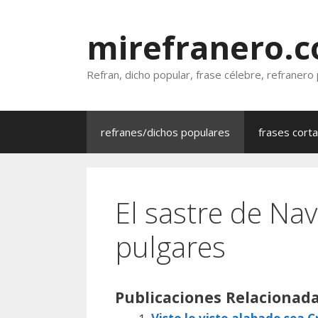
Saltar
al
mirefranero.
contenido
Refran, dicho popular, frase célebre, refranero
refranes/dichos populares
frases cort
El sastre de Nava
pulgares
Publicaciones Relacionada