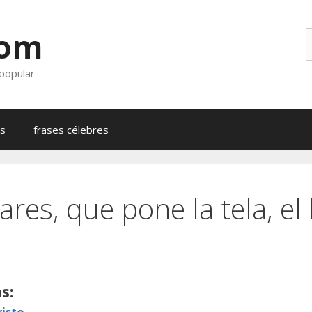
com
B
 popular
as
frases célebres
res, que pone la tela, el 
s: