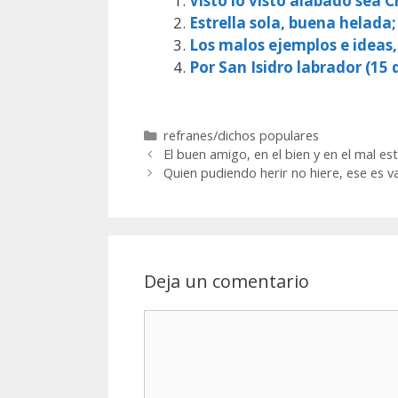
Visto lo visto alabado sea Cr
Estrella sola, buena helada;
Los malos ejemplos e ideas
Por San Isidro labrador (15 d
Categorías
refranes/dichos populares
El buen amigo, en el bien y en el mal es
Quien pudiendo herir no hiere, ese es va
Deja un comentario
Comentario