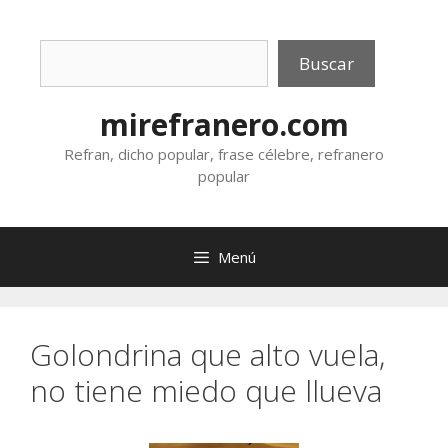
Saltar
al
Buscar
contenido
Buscar
mirefranero.com
Refran, dicho popular, frase célebre, refranero
popular
Menú
Golondrina que alto vuela,
no tiene miedo que llueva